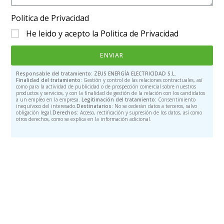
Politica de Privacidad
He leido y acepto la Politica de Privacidad
ENVIAR
Responsable del tratamiento:
ZEUS ENERGÍA ELECTRICIDAD S.L.
Finalidad del tratamiento:
Gestión y control de las relaciones contractuales, así
como para la actividad de publicidad o de prospección comercial sobre nuestros
productos y servicios, y con la finalidad de gestión de la relación con los candidatos
a un empleo en la empresa.
Legitimación del tratamiento:
Consentimiento
inequívoco del interesado.
Destinatarios:
No se cederán datos a terceros, salvo
obligación legal.
Derechos:
Acceso, rectificación y supresión de los datos, así como
otros derechos, como se explica en la información adicional.