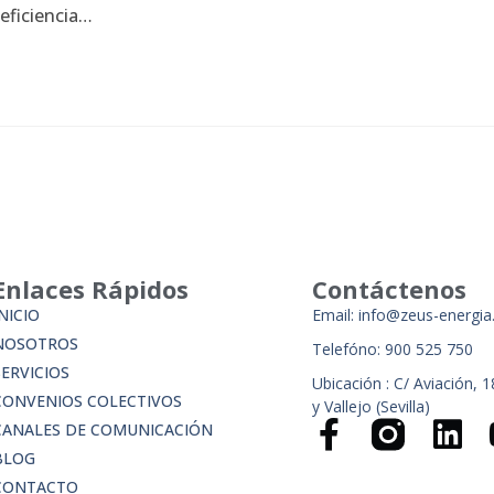
eficiencia…
Enlaces Rápidos
Contáctenos
NICIO
Email: info@zeus-energi
NOSOTROS
Telefóno: 900 525 750
SERVICIOS
Ubicación : C/ Aviación, 
CONVENIOS COLECTIVOS
y Vallejo (Sevilla)
CANALES DE COMUNICACIÓN
BLOG
CONTACTO